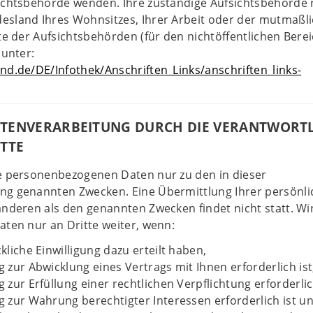
ichtsbehörde wenden. Ihre zuständige Aufsichtsbehörde r
esland Ihres Wohnsitzes, Ihrer Arbeit oder der mutmaßl
ste der Aufsichtsbehörden (für den nichtöffentlichen Berei
 unter:
nd.de/DE/Infothek/Anschriften_Links/anschriften_links-
ATENVERARBEITUNG DURCH DIE VERANTWORT
ITTE
re personenbezogenen Daten nur zu den in dieser
ng genannten Zwecken. Eine Übermittlung Ihrer persönl
anderen als den genannten Zwecken findet nicht statt. Wi
aten nur an Dritte weiter, wenn:
kliche Einwilligung dazu erteilt haben,
 zur Abwicklung eines Vertrags mit Ihnen erforderlich ist
 zur Erfüllung einer rechtlichen Verpflichtung erforderlich
g zur Wahrung berechtigter Interessen erforderlich ist un