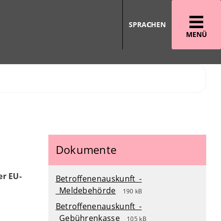
SPRACHEN
MENÜ
Dokumente
er EU-
Betroffenenauskunft_-
_Meldebehörde
190 kB
Betroffenenauskunft_-
_Gebührenkasse
105 kB