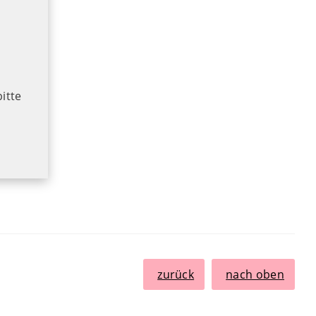
bitte
zurück
nach oben