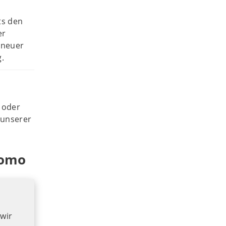
ts den
er
 neuer
g.
 oder
 unserer
tomo
wir