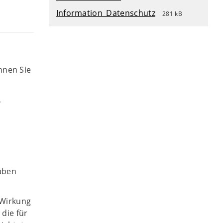
Information_Datenschutz
281 kB
nnen Sie
,
haben
t Wirkung
 die für