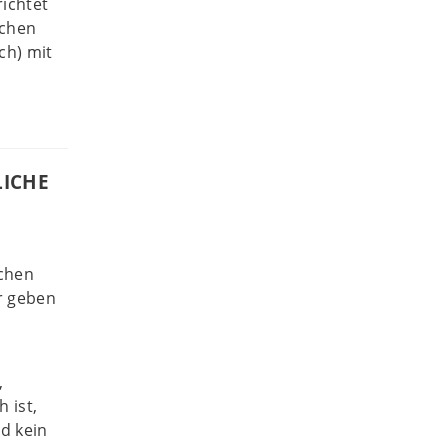
ichtet
ichen
ch) mit
LICHE
ichen
r geben
,
 ist,
d kein