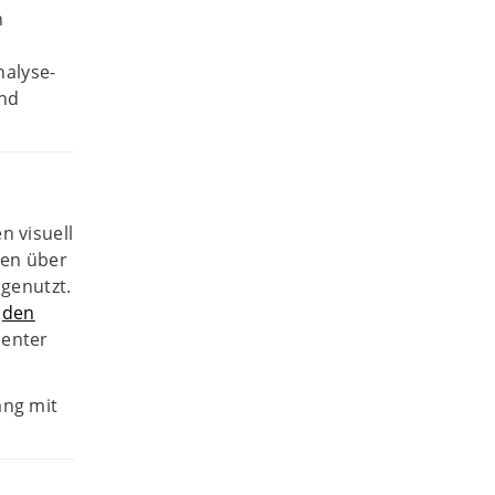
h
nalyse-
und
 visuell
ten über
genutzt.
e
den
center
ang mit