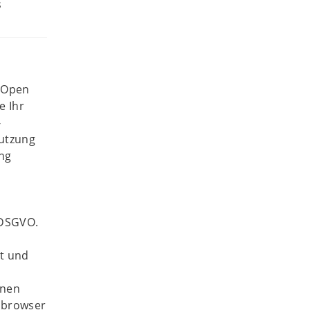
s
 Open
e Ihr
-
nutzung
ng
 DSGVO.
t und
onen
bbrowser