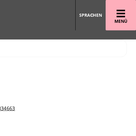
SPRACHEN
MENÜ
334663