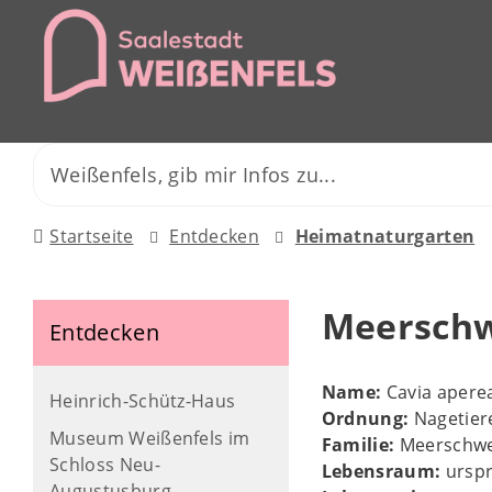
Startseite
Entdecken
Heimatnaturgarten
Meersch
Entdecken
Name:
Cavia apere
Heinrich-Schütz-Haus
Ordnung:
Nagetier
Museum Weißenfels im
Familie:
Meerschw
Schloss Neu-
Lebensraum:
urspr
Augustusburg