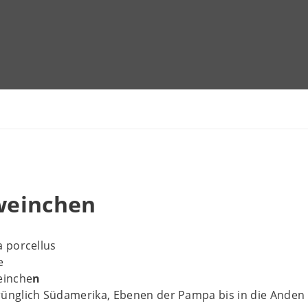
weinchen
a porcellus
e
einche
n
ünglich Südamerika, Ebenen der Pampa bis in die Anden