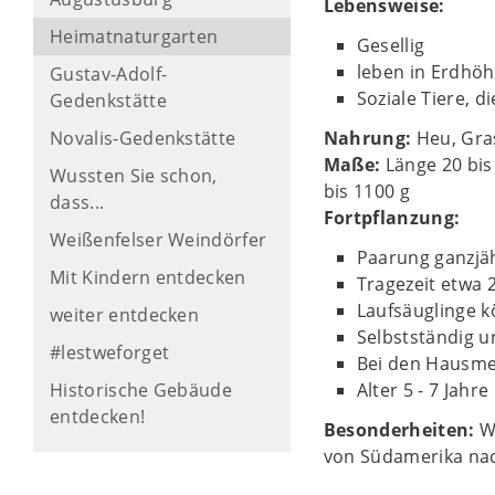
Lebensweise:
Heimatnaturgarten
Gesellig
leben in Erdhöh
Gustav-Adolf-
Soziale Tiere, d
Gedenkstätte
Novalis-Gedenkstätte
Nahrung:
Heu, Gras
Maße:
Länge 20 bi
Wussten Sie schon,
bis 1100 g
dass...
Fortpflanzung:
Weißenfelser Weindörfer
Paarung ganzjä
Mit Kindern entdecken
Tragezeit etwa 
Laufsäuglinge k
weiter entdecken
Selbstständig u
#lestweforget
Bei den Hausmee
Historische Gebäude
Alter 5 - 7 Jahre
entdecken!
Besonderheiten:
W
von Südamerika nac