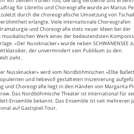
ahr vor seinem frühen Tod, die lang verdiente und ersehn
uftrag für Libretto und Choreografie wurde an Marius Pe
t zuletzt durch die choreografische Umsetzung von Tscha
erühmtheit erlangte. Viele internationale Choreografen
Dramaturgie und Choreografie stets neuer Ideen bei der
 musikalischen Werk eines der bedeutendsten Komponis
 Vorlage. »Der Nussknacker« wurde neben SCHWANENSEE 
ttklassiker, der unvermindert sein Publikum zu den
elt zieht.
Der Nussknacker« wird vom Nordböhmischen »Elbe Ballett
opulenten und liebevoll gestalteten Inszenierung aufgefü
ng und Choreografie liegt in den Händen von Margarita P
row. Das Nordböhmische Theater ist international für se
lett-Ensemble bekannt. Das Ensemble ist seit mehreren 
tional auf Gastspiel-Tour.