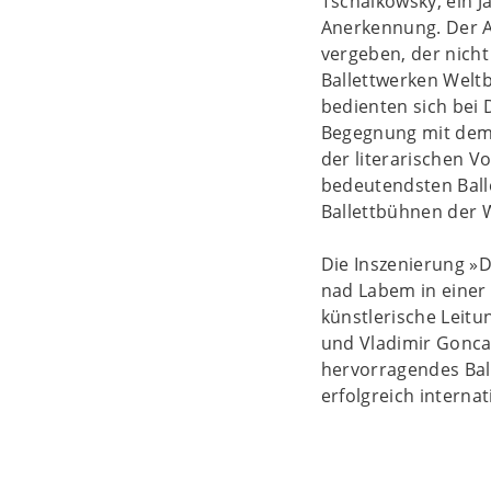
Tschaikowsky, ein J
Anerkennung. Der A
vergeben, der nich
Ballettwerken Weltb
bedienten sich bei 
Begegnung mit dem
der literarischen
bedeutendsten Balle
Ballettbühnen der W
Die Inszenierung »
nad Labem in einer 
künstlerische Leitu
und Vladimir Gonca
hervorragendes Bal
erfolgreich interna