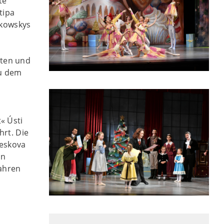
te
tipa
ikowskys
ten und
zu dem
« Ústi
hrt. Die
leskova
in
Jahren