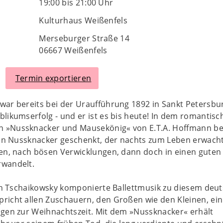
19:00 bis 21:00 Uhr
Kulturhaus Weißenfels
Merseburger Straße 14
06667 Weißenfels
Termin exportieren
ar bereits bei der Uraufführung 1892 in Sankt Petersbu
likumserfolg - und er ist es bis heute! In dem romantisc
 »Nussknacker und Mausekönig« von E.T.A. Hoffmann 
inen Nussknacker geschenkt, der nachts zum Leben erwach
men, nach bösen Verwicklungen, dann doch in einen guten
rwandelt.
sch Tschaikowsky komponierte Ballettmusik zu diesem deu
richt allen Zuschauern, den Großen wie den Kleinen, ein
ügen zur Weihnachtszeit. Mit dem »Nussknacker« erhält