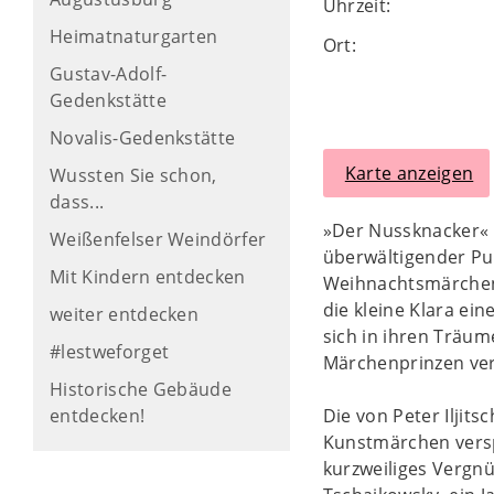
Uhrzeit:
Heimatnaturgarten
Ort:
Gustav-Adolf-
Gedenkstätte
Novalis-Gedenkstätte
Karte anzeigen
Wussten Sie schon,
dass...
»Der Nussknacker« w
Weißenfelser Weindörfer
überwältigender Pub
Mit Kindern entdecken
Weihnachtsmärchen
die kleine Klara e
weiter entdecken
sich in ihren Träu
#lestweforget
Märchenprinzen ve
Historische Gebäude
entdecken!
Die von Peter Iljit
Kunstmärchen versp
kurzweiliges Vergn