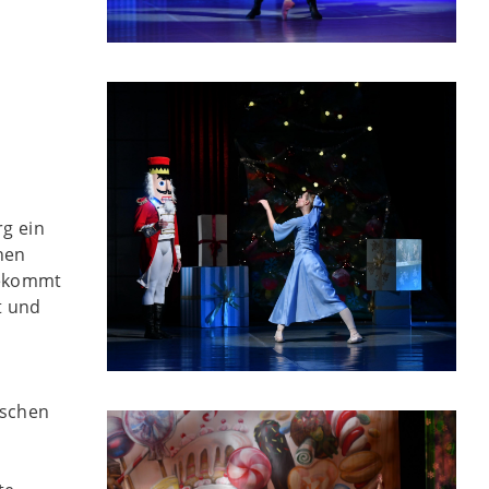
rg ein
hen
bekommt
t und
tschen