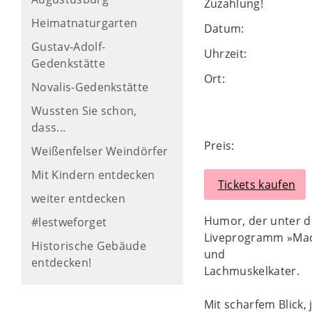
Zuzahlung!
Heimatnaturgarten
Datum:
Gustav-Adolf-
Uhrzeit:
Gedenkstätte
Ort:
Novalis-Gedenkstätte
Wussten Sie schon,
dass...
Preis:
Weißenfelser Weindörfer
Mit Kindern entdecken
Tickets kaufen
weiter entdecken
Humor, der unter d
#lestweforget
Liveprogramm »Mach
Historische Gebäude
und
entdecken!
Lachmuskelkater.
Mit scharfem Blick,