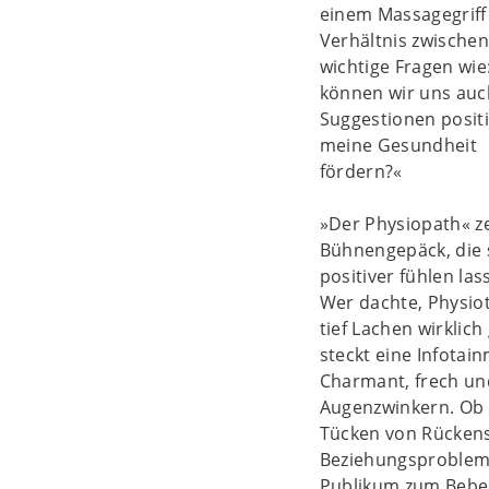
einem Massagegriff
Verhältnis zwische
wichtige Fragen wie
können wir uns auc
Suggestionen positi
meine Gesundheit
fördern?«
»Der Physiopath« z
Bühnengepäck, die s
positiver fühlen las
Wer dachte, Physiot
tief Lachen wirklic
steckt eine Infotai
Charmant, frech un
Augenzwinkern. Ob 
Tücken von Rücken
Beziehungsproblemen
Publikum zum Bebe