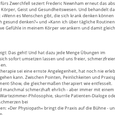
 fürs Zwerchfell seziert Frederic Newnham erneut das ab
n Körper, Geist und Gesundheitswesen. Und behandelt da
: »Wenn es Menschen gibt, die sich krank denken können 
h gesund denken?« und »Kann ich über tägliche Routine
ve Gefühle in meinem Körper verankern und damit gleich
eigt: Das geht! Und hat dazu jede Menge Übungen im
ich sofort umsetzen lassen und uns freier, schmerzfreie
sen.
herapie sei eine ernste Angelegenheit, hat noch nie erleb
h gehen kann. Zwischen Pointen, Peinlichkeiten und Praxis
nment-Show, die gleichermaßen therapiert wie entfesselt.
d manchmal schmerzhaft ehrlich - aber immer mit einem
Wartezimmer-Philosophie, skurrile Patienten-Dialoge ode
schmerzen bei
: »Der Physiopath« bringt die Praxis auf die Bühne - u
n.