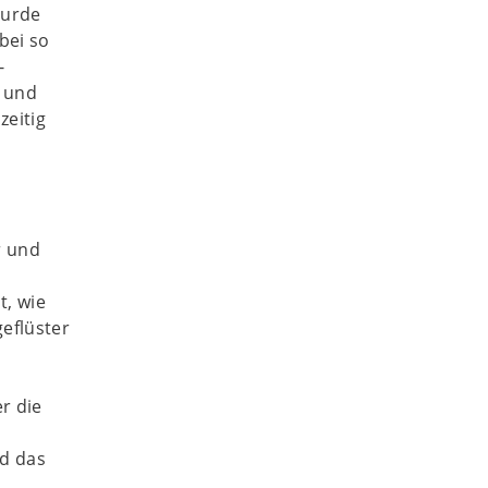
surde
bei so
-
n und
zeitig
r und
t, wie
geflüster
r die
nd das