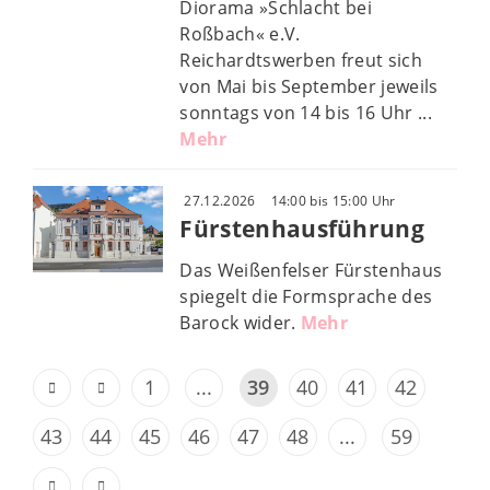
Diorama »Schlacht bei
Roßbach« e.V.
Reichardtswerben freut sich
von Mai bis September jeweils
sonntags von 14 bis 16 Uhr ...
Mehr
27.12.2026
14:00 bis 15:00 Uhr
Fürstenhausführung
Das Weißenfelser Fürstenhaus
spiegelt die Formsprache des
Barock wider.
Mehr
1
...
39
40
41
42
43
44
45
46
47
48
...
59