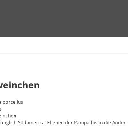
weinchen
a porcellus
e
einche
n
ünglich Südamerika, Ebenen der Pampa bis in die Anden