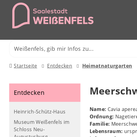
Startseite
Entdecken
Heimatnaturgarten
Meersch
Entdecken
Name:
Cavia apere
Heinrich-Schütz-Haus
Ordnung:
Nagetier
Museum Weißenfels im
Familie:
Meerschw
Schloss Neu-
Lebensraum:
urspr
Augustusburg