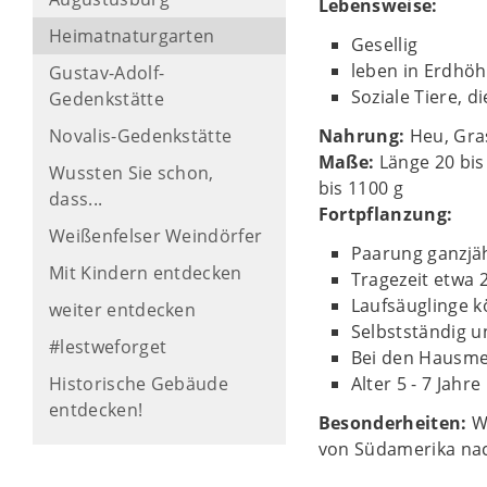
Lebensweise:
Heimatnaturgarten
Gesellig
leben in Erdhöh
Gustav-Adolf-
Soziale Tiere, d
Gedenkstätte
Novalis-Gedenkstätte
Nahrung:
Heu, Gras
Maße:
Länge 20 bi
Wussten Sie schon,
bis 1100 g
dass...
Fortpflanzung:
Weißenfelser Weindörfer
Paarung ganzjä
Mit Kindern entdecken
Tragezeit etwa 
Laufsäuglinge k
weiter entdecken
Selbstständig u
#lestweforget
Bei den Hausmee
Historische Gebäude
Alter 5 - 7 Jahre
entdecken!
Besonderheiten:
W
von Südamerika nac