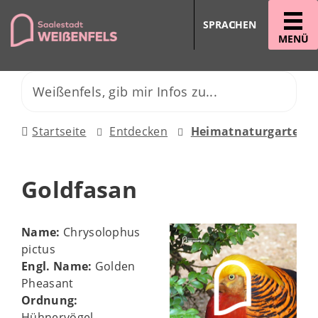
SPRACHEN
MENÜ
Startseite
Entdecken
Heimatnaturgarten
Goldfasan
Name:
Chrysolophus
pictus
Engl. Name:
Golden
Pheasant
Ordnung:
Hühnervögel