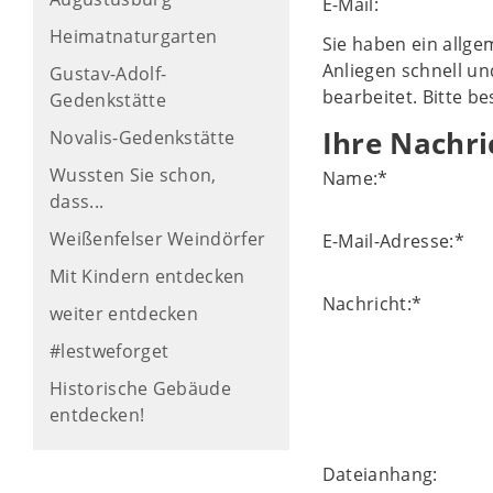
E-Mail:
Heimatnaturgarten
Sie haben ein allge
Anliegen schnell un
Gustav-Adolf-
bearbeitet. Bitte b
Gedenkstätte
Ihre Nachri
Novalis-Gedenkstätte
Wussten Sie schon,
Name:
*
dass...
Weißenfelser Weindörfer
E-Mail-Adresse:
*
Mit Kindern entdecken
Nachricht:
*
weiter entdecken
#lestweforget
Historische Gebäude
entdecken!
Dateianhang: